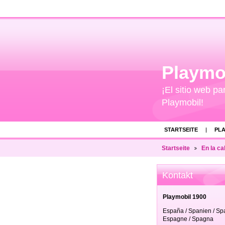
Playmo
¡El sitio web pa
Playmobil!
STARTSEITE
PLA
Startseite
En la cal
Kontakt
Playmobil 1900
España / Spanien / Spa
Espagne / Spagna