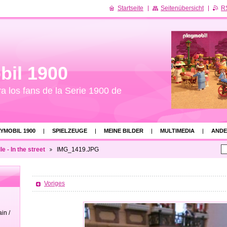
Startseite
Seitenübersicht
R
bil 1900
ra los fans de la Serie 1900 de
YMOBIL 1900
SPIELZEUGE
MEINE BILDER
MULTIMEDIA
ANDE
le - In the street
IMG_1419.JPG
Voriges
in /