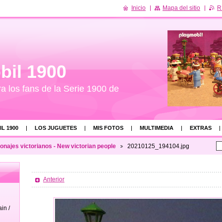
Inicio
Mapa del sitio
R
bil 1900
ra los fans de la Serie 1900 de
L 1900
LOS JUGUETES
MIS FOTOS
MULTIMEDIA
EXTRAS
najes victorianos - New victorian people
20210125_194104.jpg
Anterior
in /