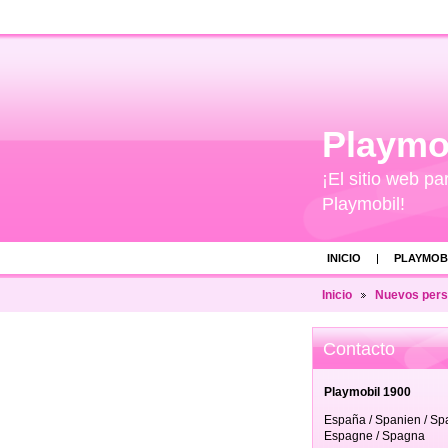
Playmo
¡El sitio web pa
Playmobil!
INICIO
PLAYMOBI
Inicio
Nuevos perso
Contacto
Playmobil 1900
España / Spanien / Spa
Espagne / Spagna